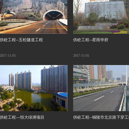
供砼工程--五松隧道工程
供砼工程--星雨华府
2017-11-01
2017-11-01
供砼工程---恒大绿洲项目
供砼工程--铜陵市北京路下穿工