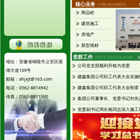
核心业务
CORE BUSINESS
商品砼
ꅀ
建筑施工
ꅀ
房地产
ꅀ
新型墙材
ꅀ
党群工作
PARTY MASSES WORK
地址：安徽省铜陵市义安区观
公司党支部顺利升格为党委
ꅀ
湖大道169号
建鑫集团公司职工代表大会实施
ꅀ
邮箱：ahjxjt@163.com
电话：0562-8814942
建鑫集团公司职工代表大会制度
ꅀ
传真：0562-8811590
集团公司董事长、党委书记刘先
ꅀ
ꅀ