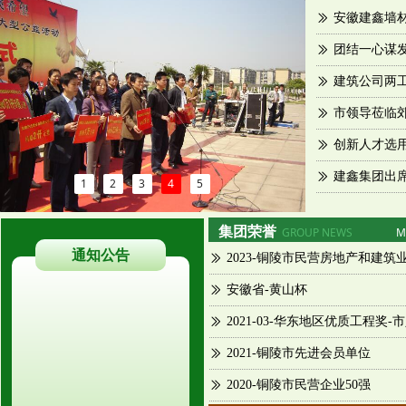
安徽建鑫墙
ꅀ
团结一心谋
ꅀ
建筑公司两工
ꅀ
ꅀ
创新人才选
ꅀ
ꅀ
1
2
3
4
5
集团荣誉
GROUP NEWS
M
通知公告
2023-铜陵市民营房地产和建筑
ꅀ
安徽省-黄山杯
ꅀ
ꅀ
2021-铜陵市先进会员单位
ꅀ
2020-铜陵市民营企业50强
ꅀ