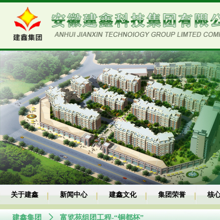
关于建鑫
新闻中心
建鑫文化
集团荣誉
核
建鑫集团
ꄲ
富览苑组团工程-“铜都杯”