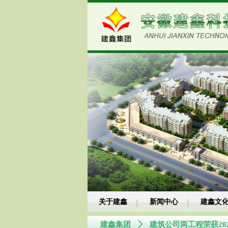
关于建鑫
新闻中心
建鑫文
建鑫集团
ꄲ
建筑公司两工程荣获20